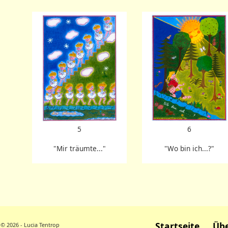
5
6
"Mir träumte..."
"Wo bin ich...?"
Startseite
Übe
© 2026 - Lucia Tentrop