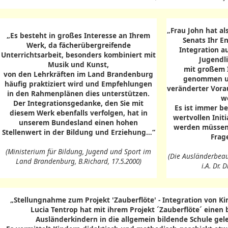
„Frau John hat a
„Es besteht in großes Interesse an Ihrem
Senats Ihr E
Werk, da fächerübergreifende
Integration a
Unterrichtsarbeit, besonders kombiniert mit
Jugendli
Musik und Kunst,
mit großem I
von den Lehrkräften im Land Brandenburg
genommen und
häufig praktiziert wird und Empfehlungen
veränderter Vora
in den Rahmenplänen dies unterstützen.
w
Der Integrationsgedanke, den Sie mit
Es ist immer b
diesem Werk ebenfalls verfolgen, hat in
wertvollen Init
unserem Bundesland einen hohen
werden müssen 
Stellenwert in der Bildung und Erziehung…“
Frage
(Ministerium für Bildung, Jugend und Sport im
(Die Ausländerbeau
Land Brandenburg, B.Richard, 17.5.2000)
i.A. Dr. 
„Stellungnahme zum Projekt 'Zauberflöte' - Integration von K
Lucia Tentrop hat mit ihrem Projekt ´Zauberflöte´ eine
Ausländerkindern in die allgemein bildende Schule gel