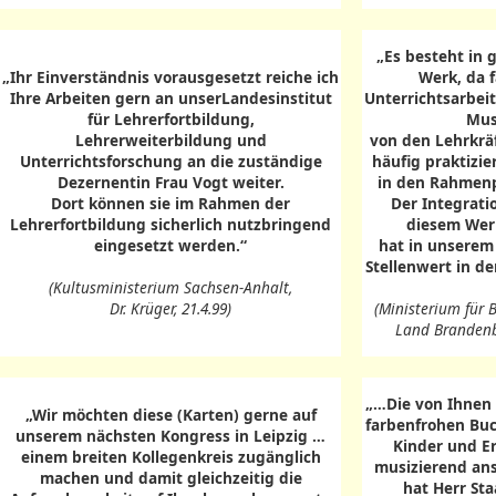
„Es besteht in 
„Ihr Einverständnis vorausgesetzt reiche ich
Werk, da 
Ihre Arbeiten gern an unserLandesinstitut
Unterrichtsarbei
für Lehrerfortbildung,
Mus
Lehrerweiterbildung und
von den Lehrkrä
Unterrichtsforschung an die zuständige
häufig praktizi
Dezernentin Frau Vogt weiter.
in den Rahmenp
Dort können sie im Rahmen der
Der Integrati
Lehrerfortbildung sicherlich nutzbringend
diesem Werk
eingesetzt werden.“
hat in unserem
Stellenwert in d
(Kultusministerium Sachsen-Anhalt,
Dr. Krüger, 21.4.99)
(Ministerium für 
Land Brandenbu
„…Die von Ihnen 
„Wir möchten diese (Karten) gerne auf
farbenfrohen Buc
unserem nächsten Kongress in Leipzig …
Kinder und E
einem breiten Kollegenkreis zugänglich
musizierend ans
machen und damit gleichzeitig die
hat Herr St