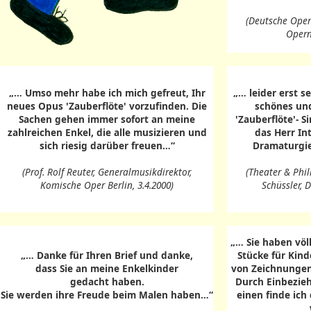
(Deutsche Oper 
Opernd
„… Umso mehr habe ich mich gefreut, Ihr
„… leider erst s
neues Opus 'Zauberflöte' vorzufinden. Die
schönes und
Sachen gehen immer sofort an meine
'Zauberflöte'- S
zahlreichen Enkel, die alle musizieren und
das Herr In
sich riesig darüber freuen…“
Dramaturgie
(Prof. Rolf Reuter, Generalmusikdirektor,
(Theater & Phil
Komische Oper Berlin, 3.4.2000)
Schüssler, 
„… Sie haben völl
„… Danke für Ihren Brief und danke,
Stücke für Kind
dass Sie an meine Enkelkinder
von Zeichnunge
gedacht haben.
Durch Einbezie
Sie werden ihre Freude beim Malen haben…“
einen finde ich