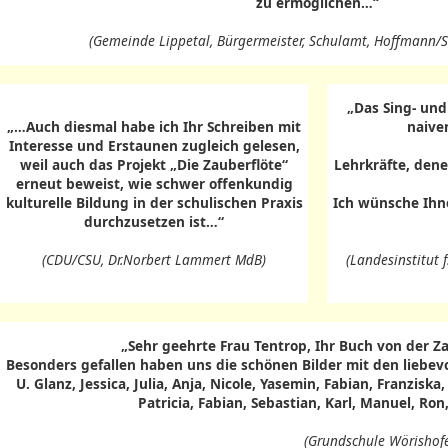
zu ermöglichen…“
(Gemeinde Lippetal, Bürgermeister, Schulamt, Hoffmann/Sc
„Das Sing- un
„…Auch diesmal habe ich Ihr Schreiben mit
naive
Interesse und Erstaunen zugleich gelesen,
weil auch das Projekt „Die Zauberflöte“
Lehrkräfte, dene
erneut beweist, wie schwer offenkundig
kulturelle Bildung in der schulischen Praxis
Ich wünsche Ihne
durchzusetzen ist…“
(CDU/CSU, Dr.Norbert Lammert MdB)
(Landesinstitut 
„Sehr geehrte Frau Tentrop, Ihr Buch von der Za
Besonders gefallen haben uns die schönen Bilder mit den liebevo
U. Glanz, Jessica, Julia, Anja, Nicole, Yasemin, Fabian, Franzisk
Patricia, Fabian, Sebastian, Karl, Manuel, Ron,
(Grundschule Wörishofen