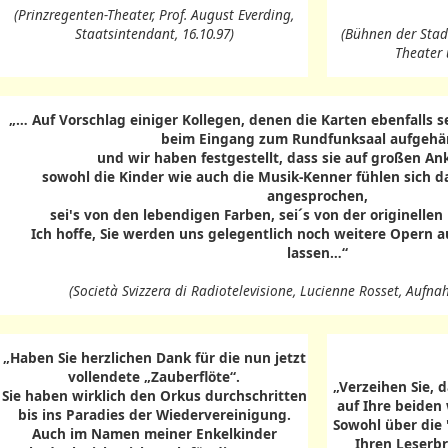
(Prinzregenten-Theater, Prof. August Everding,
Staatsintendant, 16.10.97)
(Bühnen der Stad
Theater 
„… Auf Vorschlag einiger Kollegen, denen die Karten ebenfalls se
beim Eingang zum Rundfunksaal aufgehä
und wir haben festgestellt, dass sie auf großen An
sowohl die Kinder wie auch die Musik-Kenner fühlen sich 
angesprochen,
sei's von den lebendigen Farben, sei´s von der originelle
Ich hoffe, Sie werden uns gelegentlich noch weitere Opern 
lassen…“
(Società Svizzera di Radiotelevisione, Lucienne Rosset, Aufna
„Haben Sie herzlichen Dank für die nun jetzt
vollendete „Zauberflöte“.
„Verzeihen Sie, d
Sie haben wirklich den Orkus durchschritten
auf Ihre beiden
bis ins Paradies der Wiedervereinigung.
Sowohl über die 
Auch im Namen meiner Enkelkinder
Ihren Leserbr