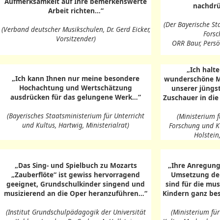
Aufmerksamkeit auf Ihre bemerkenswerte
nachdrü
Arbeit richten…“
(Der Bayerische St
(Verband deutscher Musikschulen, Dr. Gerd Eicker,
Forsc
Vorsitzender)
ORR Baur, Persön
„Ich halte
„Ich kann Ihnen nur meine besondere
wunderschöne Mö
Hochachtung und Wertschätzung
unserer jüngs
ausdrücken für das gelungene Werk…“
Zuschauer in die
(Bayerisches Staatsministerium für Unterricht
(Ministerium f
und Kultus, Hartwig, Ministerialrat)
Forschung und Ku
Holstein
„Das Sing- und Spielbuch zu Mozarts
„Ihre Anregung
„Zauberflöte“ ist gewiss hervorragend
Umsetzung der
geeignet, Grundschulkinder singend und
sind für die mu
musizierend an die Oper heranzuführen…“
Kindern ganz be
(Institut Grundschulpädagogik der Universität
(Ministerium fü