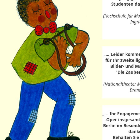
Studenten da
(Hochschule für Mus
Ingri
„… Leider kommen
für Ihr zweiteil
Bilder- und M
'Die Zaube
(Nationaltheater M
Drama
„… Ihr Engagemen
Oper insgesamt
Berlin im Besond
danke
Behalten Sie