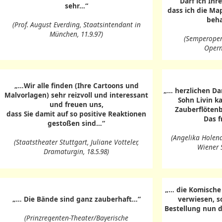
Darf ich Ihr
sehr…“
dass ich die Ma
beha
(Prof. August Everding, Staatsintendant in
München, 11.9.97)
(Semperoper
Opernd
„…Wir alle finden (Ihre Cartoons und
„… herzlichen Da
Malvorlagen) sehr reizvoll und interessant
Sohn Livin k
und freuen uns,
Zauberflötenb
dass Sie damit auf so positive Reaktionen
Das f
gestoßen sind…“
(Angelika Holend
(Staatstheater Stuttgart, Juliane Votteler,
Wiener 
Dramaturgin, 18.5.98)
„… die Komische 
„… Die Bände sind ganz zauberhaft…“
verwiesen, s
Bestellung nun d
(Prinzregenten-Theater/Bayerische