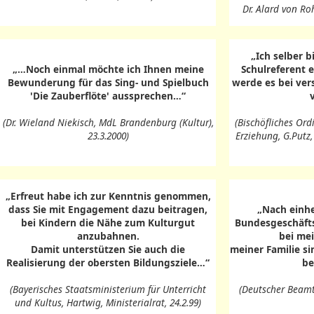
Dr. Alard von Roh
„Ich selber 
„…Noch einmal möchte ich Ihnen meine
Schulreferent 
Bewunderung für das Sing- und Spielbuch
werde es bei ve
'Die Zauberflöte' aussprechen…“
(Dr. Wieland Niekisch, MdL Brandenburg (Kultur),
(Bischöfliches Or
23.3.2000)
Erziehung, G.Putz
„Erfreut habe ich zur Kenntnis genommen,
dass Sie mit Engagement dazu beitragen,
„Nach einhe
bei Kindern die Nähe zum Kulturgut
Bundesgeschäfts
anzubahnen.
bei me
Damit unterstützen Sie auch die
meiner Familie s
Realisierung der obersten Bildungsziele…“
be
(Bayerisches Staatsministerium für Unterricht
(Deutscher Beam
und Kultus, Hartwig, Ministerialrat, 24.2.99)