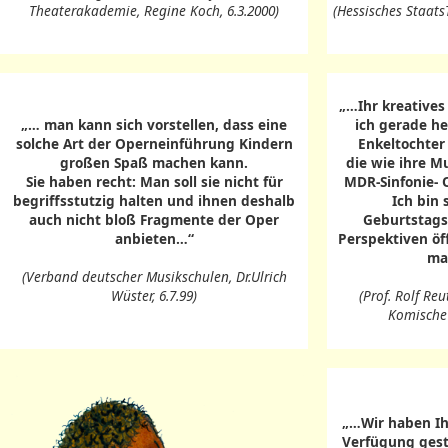
Theaterakademie, Regine Koch, 6.3.2000)
(Hessisches Staat
„…Ihr kreatives
„… man kann sich vorstellen, dass eine
ich gerade h
solche Art der Operneinführung Kindern
Enkeltochter
großen Spaß machen kann.
die wie ihre Mu
Sie haben recht: Man soll sie nicht für
MDR-Sinfonie- Or
begriffsstutzig halten und ihnen deshalb
Ich bin 
auch nicht bloß Fragmente der Oper
Geburtstags
anbieten…“
Perspektiven öf
ma
(Verband deutscher Musikschulen, Dr.Ulrich
Wüster, 6.7.99)
(Prof. Rolf Reu
Komische 
„…Wir haben Ih
Verfügung geste