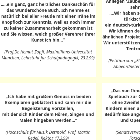
Anliegen 'Zaube
„…ein ganz, ganz herzliches Dankeschön für
sehr
das wunderschöne Buch. Ich nehme es
….Wir haben s
natürlich bei aller Freude mit einer Träne im
türkisc
Knopfloch zur Kenntnis, weil es noch immer
ein deutsch-tür
zu keiner Zusammenarbeit gekommen ist
Wir können de
und Sie wissen, welch großer Verehrer Ihrer
ähnlichen Projek
Kunst ich bin…“
Wir unterstütze
Tentro
(Prof.Dr. Hemut Zöpfl, Maximilians-Universität
München, Lehrstuhl für Schulpädagogik, 23.2.99)
(Petition von „E
Abgeordnetenh
„Das von Ihne
„Ich habe mit großem Genuss in beiden
Spielbuch zur O
Exemplaren geblättert und kann mir die
ohne Zweifel 
Begeisterung vorstellen,
Kindern einen a
mit der sich Kinder dem Hören, Singen und
Bedürfnisse ang
Malen hingeben werden…“
und Oper
(Hochschule für Musik Detmold, Prof. Martin
(Senatsverwa
Redel, Rektor, 17.3.99)
Forsc