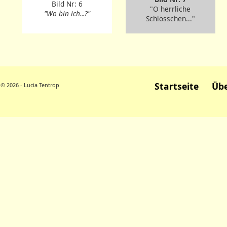
Bild Nr: 6
"O herrliche
"Wo bin ich...?"
Schlösschen..."
Startseite
Übe
© 2026 - Lucia Tentrop